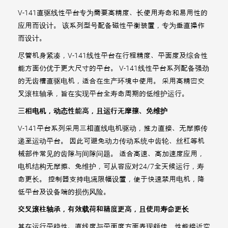
V-141直驱线性平台专为需要高精度、长使用寿命和易用性的
应用而设计。 该系列型号配备磁性平衡装置，专为垂直操作
而设计。
尽管机身紧凑，V-141线性平台在行程精度、平面度及综合性
能方面仍优于更大尺寸的平台。 V-141线性平台系列配备强劲
的无齿槽直驱电机，适合在生产环境中使用。 采用高精密交
叉滚柱轴承，旨在实现平台全寿命周期的低维护运行。
三相电机，动态性能高，且运行无摩擦、免维护
V-141平台系列采用三相直线电机驱动，推力直接、无摩擦传
递至运动平台。 因此可避免动力传动系统中齿轮、丝杠等机
械部件常见的齿隙与间隙问题。 适合高速、高加速度应用，
电机结构无摩擦、免维护，可从容应对24/7全天候运行，寿
命更长。 控制器支持电流限幅设置，便于快速禁用电机，降
低平台及设备端的损伤风险。
交叉滚柱轴承，有效载荷和精度更高，且使用寿命更长
其在运行平稳性、直线度与平面度方面表现颇佳，性能接近空