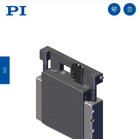
我
单
们
联
报
系
价
我
单
们
返
返
返
返
回
回
回
回