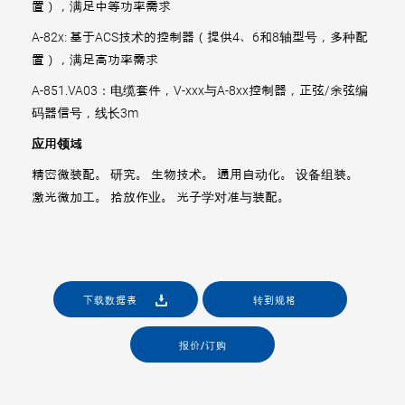
置），满足中等功率需求
A-82x: 基于ACS技术的控制器（提供4、6和8轴型号，多种配
置），满足高功率需求
A-851.VA03：电缆套件，V-xxx与A-8xx控制器，正弦/余弦编
码器信号，线长3m
应用领域
精密微装配。 研究。 生物技术。 通用自动化。 设备组装。
激光微加工。 拾放作业。 光子学对准与装配。
下载数据表
转到规格
报价/订购