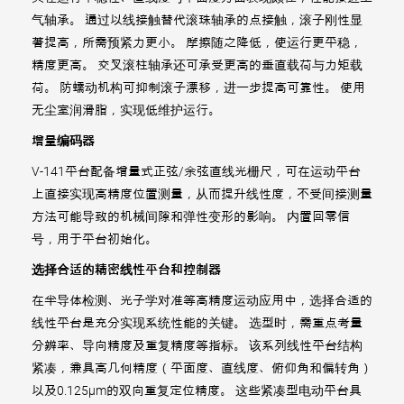
气轴承。 通过以线接触替代滚珠轴承的点接触，滚子刚性显
著提高，所需预紧力更小。 摩擦随之降低，使运行更平稳，
精度更高。 交叉滚柱轴承还可承受更高的垂直载荷与力矩载
荷。 防蠕动机构可抑制滚子漂移，进一步提高可靠性。 使用
无尘室润滑脂，实现低维护运行。
增量编码器
V-141平台配备增量式正弦/余弦直线光栅尺，可在运动平台
上直接实现高精度位置测量，从而提升线性度，不受间接测量
方法可能导致的机械间隙和弹性变形的影响。 内置回零信
号，用于平台初始化。
选择合适的精密线性平台和控制器
在半导体检测、光子学对准等高精度运动应用中，选择合适的
线性平台是充分实现系统性能的关键。 选型时，需重点考量
分辨率、导向精度及重复精度等指标。 该系列线性平台结构
紧凑，兼具高几何精度（平面度、直线度、俯仰角和偏转角）
以及0.125µm的双向重复定位精度。 这些紧凑型电动平台具