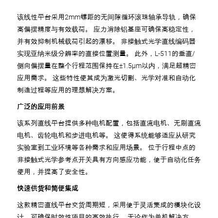
该线性平台采用2mm螺距的无间隙循环滚珠轴承导轨，确保
高偏摆精度与有效载荷。 应力消除铝基座可确保高稳定性，
并有效抑制机械载荷引起的漂移。 非接触式光学直线编码器
实现亚纳米级分辨率的直接位置测量。 此外，L-511的垂直/
侧向偏摆量在整个行程范围保持在±1.5µm以内，满足超精密
应用需求。 这些特性使其成为激光切割、光学对准和自动化
制造过程等应用的理想解决方案。
广泛的应用前景
该系列直线平台提供多种电机配置，包括直流电机、无刷直流
电机、齿轮电机和步进电机等。 这使得系统能够适应从研究
实验室到工业环境等各种需求和应用场景。 位于行程中点的
非接触式光学参考点开关具有方向感应功能，便于自动化任务
使用，并提高了安全性。
快速供货和简便集成
这款精密直线平台交货周期短，采用便于灵活集成的模块化设
计，可确保时效性项目的高效执行。 无论作为单机解决方