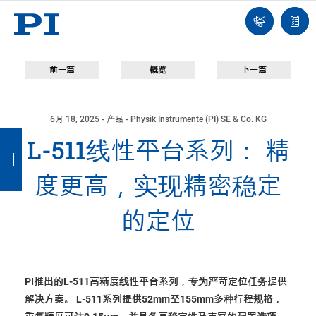
我
单
们
联
报
系
价
我
单
们
前一篇
概览
下一篇
6月 18, 2025
- 产品 - Physik Instrumente (PI) SE & Co. KG
返
返
返
返
L-511线性平台系列： 精
回
回
回
回
度更高，实现精密稳定
的定位
PI推出的L-511高精度线性平台系列，专为严苛定位任务提供
解决方案。 L-511系列提供52mm至155mm多种行程规格，