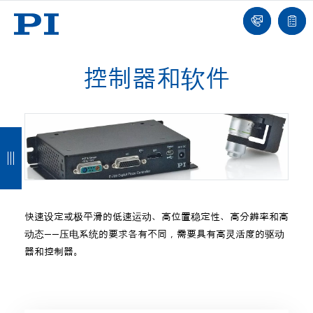
我
单
们
联
报
系
价
我
单
们
控制器和软件
返
返
返
返
回
回
回
回
快速设定或极平滑的低速运动、高位置稳定性、高分辨率和高
动态——压电系统的要求各有不同，需要具有高灵活度的驱动
器和控制器。