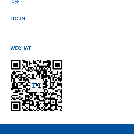
服务
LOGIN
WECHAT