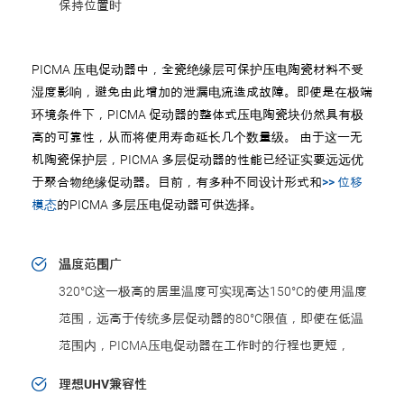
保持位置时
PICMA 压电促动器中，全瓷绝缘层可保护压电陶瓷材料不受
湿度影响，避免由此增加的泄漏电流造成故障。即使是在极端
环境条件下，PICMA 促动器的整体式压电陶瓷块仍然具有极
高的可靠性，从而将使用寿命延长几个数量级。 由于这一无
机陶瓷保护层，PICMA 多层促动器的性能已经证实要远远优
于聚合物绝缘促动器。目前，有多种不同设计形式和
>> 位移
模态
的PICMA 多层压电促动器可供选择。
温度范围广
320°C这一极高的居里温度可实现高达150°C的使用温度
范围，远高于传统多层促动器的80°C限值，即使在低温
范围内，PICMA压电促动器在工作时的行程也更短，
理想UHV兼容性