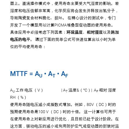
器上。直流操作模式中，使用寿命主要受大气湿度的影响。若
湿度和电压值都非常高，化学反应将会发生并释放出氢分子，
导致陶瓷复合材料脆化、损坏。 在精心设计的测试中，专门
开发了一个模型用以计算PICMA堆叠型促动器的使用寿命。
具体应用中必须考虑下列因素：
环境温度
、
相对湿度
以及
施加
电压的电平
。 通过下面的简单公式可快速估算出以小时为单
位的平均使用寿命：
MTTF = A
• A
• A
U
T
F
A
工作 电压 （V） | A
温度&（°C）| A
相对 湿度
U
T
F
RH （%）
使用寿命随电压减小成指数式增加。例如，80V （DC）时的
预期使用寿命是100 V （DC）时的十倍。 这一计算也可用于
在使用寿命上对新应用进行优化，且目前已处于设计阶段。在
这方面，驱动电压的减小或利用防护空气或促动器的封装对温