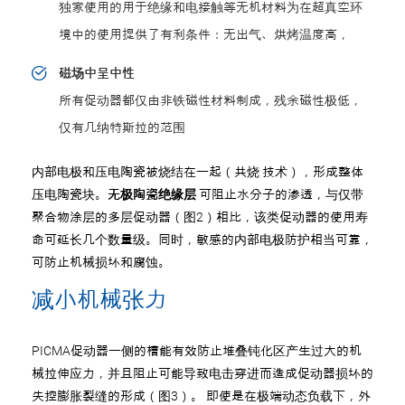
独家使用的用于绝缘和电接触等无机材料为在超真空环
境中的使用提供了有利条件：无出气、烘烤温度高，
磁场中呈中性
所有促动器都仅由非铁磁性材料制成，残余磁性极低，
仅有几纳特斯拉的范围
内部电极和压电陶瓷被烧结在一起（共烧 技术），形成整体
压电陶瓷块。
无极陶瓷绝缘层
可阻止水分子的渗透，与仅带
聚合物涂层的多层促动器（图2）相比，该类促动器的使用寿
命可延长几个数量级。同时，敏感的内部电极防护相当可靠，
可防止机械损坏和腐蚀。
减小机械张力
PICMA促动器一侧的槽能有效防止堆叠钝化区产生过大的机
械拉伸应力，并且阻止可能导致电击穿进而造成促动器损坏的
失控膨胀裂缝的形成（图3）。 即使是在极端动态负载下，外