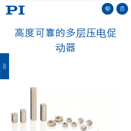
我
单
们
联
报
系
价
我
单
们
高度可靠的多层压电促
动器
返
返
返
返
回
回
回
回