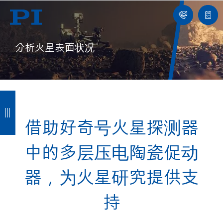
我
单
们
联
报
系
价
我
单
们
分析火星表面状况
返
返
返
返
回
回
回
回
借助好奇号火星探测器
中的多层压电陶瓷促动
器，为火星研究提供支
持