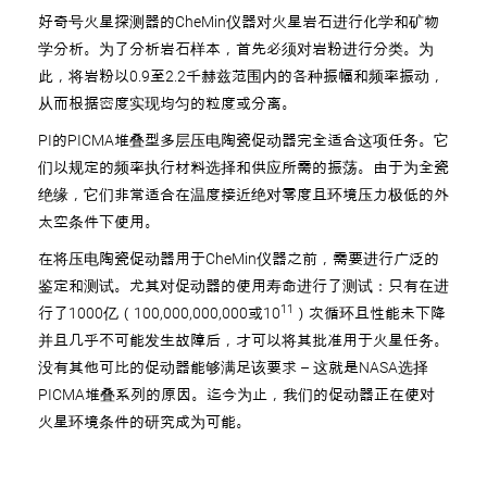
好奇号火星探测器的CheMin仪器对火星岩石进行化学和矿物
学分析。为了分析岩石样本，首先必须对岩粉进行分类。为
此，将岩粉以0.9至2.2千赫兹范围内的各种振幅和频率振动，
从而根据密度实现均匀的粒度或分离。
PI的PICMA堆叠型多层压电陶瓷促动器完全适合这项任务。它
们以规定的频率执行材料选择和供应所需的振荡。由于为全瓷
绝缘，它们非常适合在温度接近绝对零度且环境压力极低的外
太空条件下使用。
在将压电陶瓷促动器用于CheMin仪器之前，需要进行广泛的
鉴定和测试。尤其对促动器的使用寿命进行了测试：只有在进
11
行了1000亿（100,000,000,000或10
）次循环且性能未下降
并且几乎不可能发生故障后，才可以将其批准用于火星任务。
没有其他可比的促动器能够满足该要求 – 这就是NASA选择
PICMA堆叠系列的原因。迄今为止，我们的促动器正在使对
火星环境条件的研究成为可能。