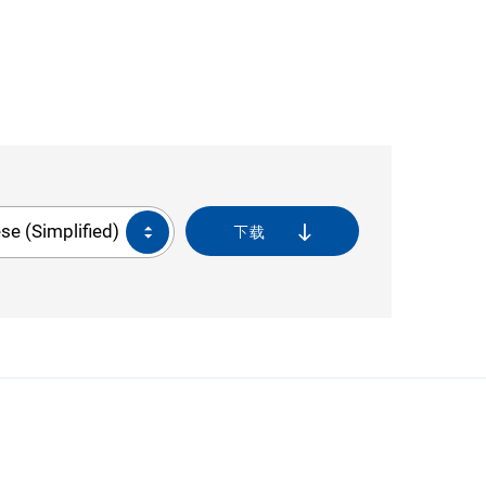
se (Simplified)
下载