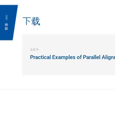
下载
菜单
白皮书
Practical Examples of Parallel Ali