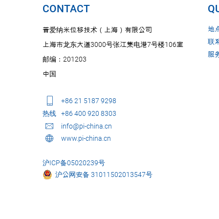
CONTACT
QU
地
普爱纳米位移技术（上海）有限公司
联
上海市龙东大道3000号张江集电港7号楼106室
服
邮编：201203
中国
+86 21 5187 9298
热线
+86 400 920 8303
info@pi-china.cn
www.pi-china.cn
沪ICP备05020239号
沪公网安备 31011502013547号