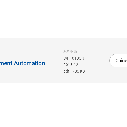
版本/日期
WP4010CN
Chine
gnment Automation
2018-12
pdf
-
786 KB