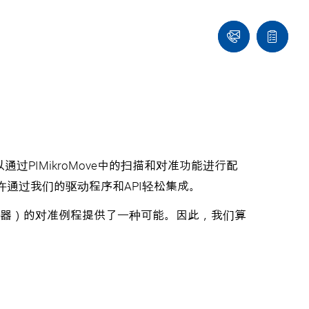
们
联
报
系
价
我
单
们
IMikroMove中的扫描和对准功能进行配
许通过我们的驱动程序和API轻松集成。
多通道控制器）的对准例程提供了一种可能。因此，我们算