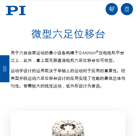
我
单
们
联
报
系
价
我
单
们
微型六足位移台
®
用于六自由度运动的最小设备构建于Q-Motion
压电电机平台
返
返
返
返
之上，此外，掌上型无刷直流电机六足位移台也可供货。
回
回
回
回
运动学设计的运用取决于单轴上的运动对于应用的重要性。经
典型并联运动六足位移台设计的应用实现了性能的最佳总体均
匀性。若需较大的线性运动，低外形设计为首选。