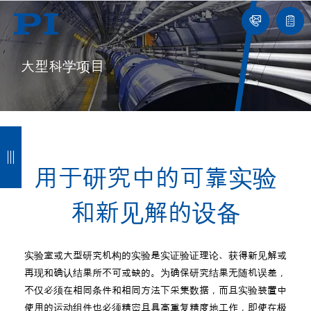
我
单
们
联
报
系
价
我
单
们
大型科学项目
返
返
返
返
回
回
回
回
用于研究中的可靠实验
和新见解的设备
实验室或大型研究机构的实验是实证验证理论、获得新见解或
再现和确认结果所不可或缺的。为确保研究结果无随机误差，
不仅必须在相同条件和相同方法下采集数据，而且实验装置中
使用的运动组件也必须精密且具高重复精度地工作，即使在极