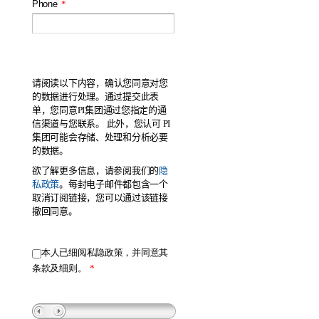
Phone
*
请阅读以下内容
，
确认您同意对您
的数据进行处理。通
过提交此表
单
，
您同意
PI
集
团通过您指定的通
信渠道与您联系。
此外，
您
认可
PI
集
团可能会存储、处理和分析必要
的数据。
欲了解更多信息，
请参阅我们的
隐
私政策
。每封
电子邮件都包含一个
取消订阅链接
，
您可以通
过该链接
撤回同意。
本人已细阅私隐政策，并同意其
条款及细则。
*