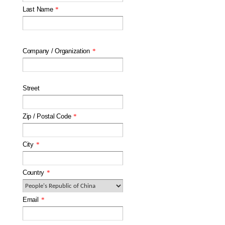
Last Name
*
Company / Organization
*
Street
Zip / Postal Code
*
City
*
Country
*
Email
*