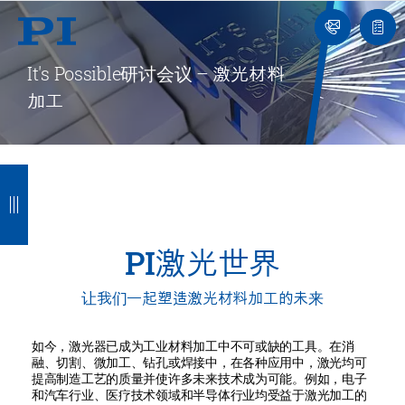
我
单
们
联
报
系
价
我
单
It's Possible研讨会议 – 激光材料
们
加工
返
返
返
返
回
回
回
回
PI激光世界
让我们一起塑造激光材料加工的未来
如今，激光器已成为工业材料加工中不可或缺的工具。在消
融、切割、微加工、钻孔或焊接中，在各种应用中，激光均可
提高制造工艺的质量并使许多未来技术成为可能。例如，电子
和汽车行业、医疗技术领域和半导体行业均受益于激光加工的