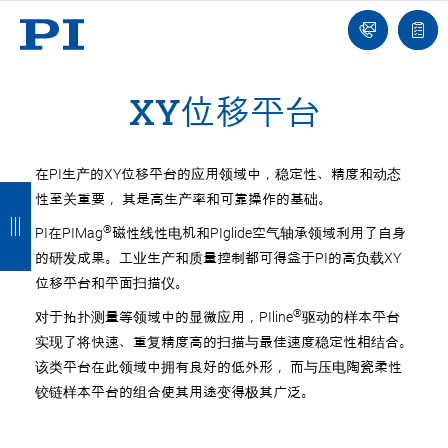
我
单
们
联
报
系
价
我
单
们
XY位移平台
在PI生产的XY位移平台的应用领域中，稳定性、精度和动态
返
返
返
返
性至关重要， 其是高生产率和可靠操作的基础。
回
回
回
回
®
PI在PIMag
磁性线性电机和PIglide空气轴承领域利用了自身
的研发成果。工业生产和质量控制都可得益于PI的高负载XY
位移平台和平面扫描仪。
®
对于拓扑测量等领域中的显微应用，PIline
驱动的样本平台
实现了将快速、重复精度高的扫描与最佳速度稳定性相结合。
该类平台在此领域中拥有良好的低外形， 而与压电陶瓷柔性
铰链样本平台的组合使其用途变得极其广泛。