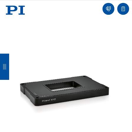
我
单
们
联
报
系
价
我
单
们
返
返
返
返
回
回
回
回