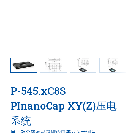
尺寸单位为
P-545
片
217，C 
1：运动
运动平台
P-545.xC8S
PInanoCap XY(Z)压电
系统
用于超分辨率显微镜的电容式位置测量