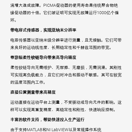
流增大造成故障。PICMA促动器的使用寿命是传统聚合物绝
缘促动器的十倍。它们被证明可实现无故障运行1000亿个循
环。
带电容式传感器，实现亚纳米分辨率
电容传感器以亚纳米级分辨率进行测量，且无接触。它们可带
来良好的运动线性度、长期稳定性和千赫兹范围的带宽。
零游隙柔性铰链导向带来高导向精度
柔性铰链导向无需维护、无摩擦、无磨损，无需润滑。其刚性
可实现高负载能力，且它们对冲击和振动不敏感。其可在较宽
的温度范围内工作。
直接位置测量带来高精度
运动直接在运动平台上测量，不受驱动或导向元件的影响。这
样可以实现高重复精度、高稳定性和刚性、快速响应控制。
丰富的软件支持，帮助快速投入生产运行
由于支持MATLAB和NI LabVIEW以及常规操作系统