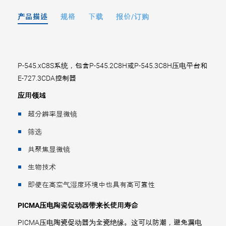
产品描述
规格
下载
报价/订购
P-545.xC8S系统，包含P-545.2C8H或P-545.3C8H压电平台和
E-727.3CDA控制器
应用领域
超分辨率显微镜
筛选
共聚焦显微镜
生物技术
即使在高空气湿度环境中也具有高可靠性
PICMA压电陶瓷促动器带来长使用寿命
PICMA压电陶瓷促动器为全瓷绝缘。这可以防潮，避免漏电