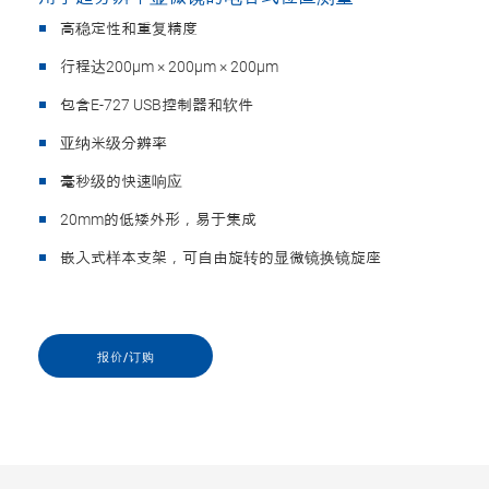
高稳定性和重复精度
行程达200µm × 200µm × 200µm
包含E-727 USB控制器和软件
亚纳米级分辨率
毫秒级的快速响应
20mm的低矮外形，易于集成
嵌入式样本支架，可自由旋转的显微镜换镜旋座
报价/订购