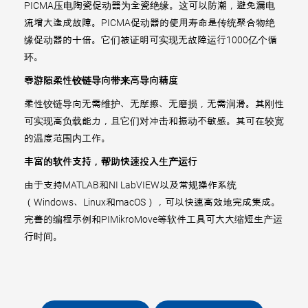
PICMA压电陶瓷促动器为全瓷绝缘。这可以防潮，避免漏电
流增大造成故障。PICMA促动器的使用寿命是传统聚合物绝
缘促动器的十倍。它们被证明可实现无故障运行1000亿个循
环。
零游隙柔性铰链导向带来高导向精度
柔性铰链导向无需维护、无摩擦、无磨损，无需润滑。其刚性
可实现高负载能力，且它们对冲击和振动不敏感。其可在较宽
的温度范围内工作。
丰富的软件支持，帮助快速投入生产运行
由于支持MATLAB和NI LabVIEW以及常规操作系统
（Windows、Linux和macOS），可以快速高效地完成集成。
完善的编程示例和PIMikroMove等软件工具可大大缩短生产运
行时间。