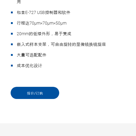
用
包含E-727 USB控制器和软件
行程达70µm×70µm×50µm
20mm的低矮外形，易于集成
嵌入式样本支架，可自由旋转的显微镜换镜旋座
大量可选配配件
成本优化设计
报价/订购