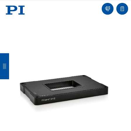
我
单
们
联
报
系
价
我
单
们
返
返
返
返
回
回
回
回