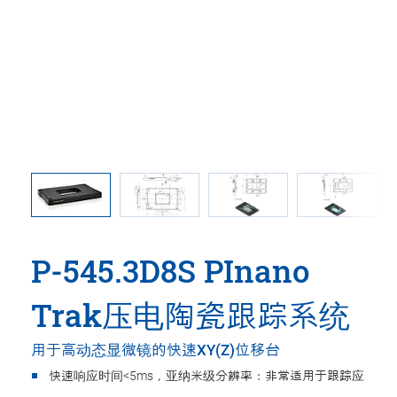
尺寸单位为
P-545
片
217，C 
1：运动
运动平台
P-545.3D8S PInano
Trak压电陶瓷跟踪系统
用于高动态显微镜的快速XY(Z)位移台
快速响应时间<5ms，亚纳米级分辨率：非常适用于跟踪应