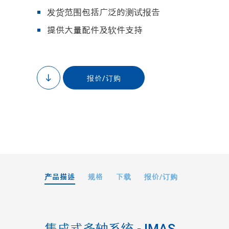
发货范围包括广泛的测试报告
提供大量配件及软件支持
报价/订购
to
带配件的X-417.
content
901三轴控制器；X-
产品描述
规格
下载
报价/订购
集成式多轴系统 - IMAS