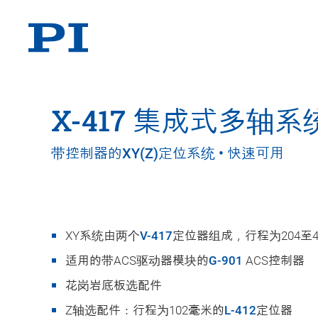
X-417 集成式多轴系
带控制器的XY(Z)定位系统 • 快速可用
XY系统由两个
V-417
定位器组成，行程为204至4
适用的带ACS驱动器模块的
G-901
ACS控制器
花岗岩底板选配件
Z轴选配件：行程为102毫米的
L-412
定位器