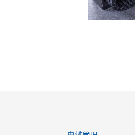
2xx：位于花岗岩板上的XY系统和Z轴，G-
417.Z02穿孔板套件，X-417.Z01底架
电缆管理