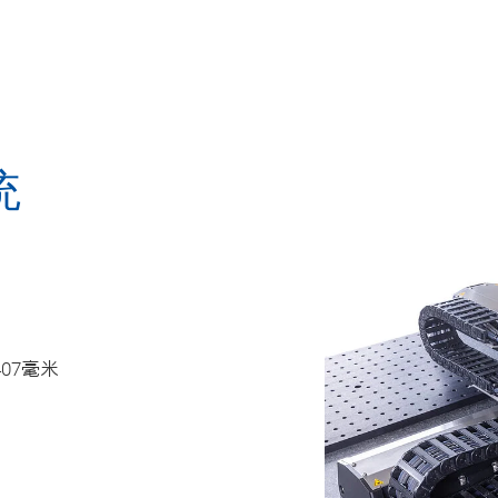
统
07毫米