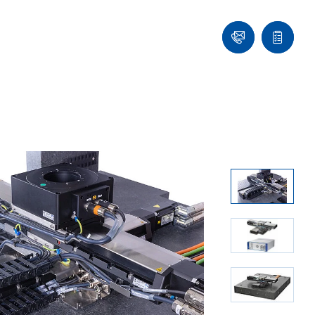
们
联
报
系
价
我
单
们