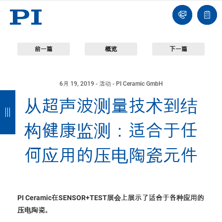
我
单
们
联
报
系
价
我
单
们
前一篇
概览
下一篇
6月 19, 2019
- 活动 - PI Ceramic GmbH
返
返
返
返
从超声波测量技术到结
回
回
回
回
构健康监测：适合于任
何应用的压电陶瓷元件
PI Ceramic在SENSOR+TEST展会上展示了适合于各种应用的
压电陶瓷。