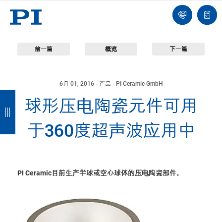
我
单
们
联
报
系
价
我
单
们
前一篇
概览
下一篇
6月 01, 2016
- 产品 - PI Ceramic GmbH
返
返
返
返
球形压电陶瓷元件可用
回
回
回
回
于360度超声波应用中
PI Ceramic目前生产半球或空心球体的压电陶瓷部件。