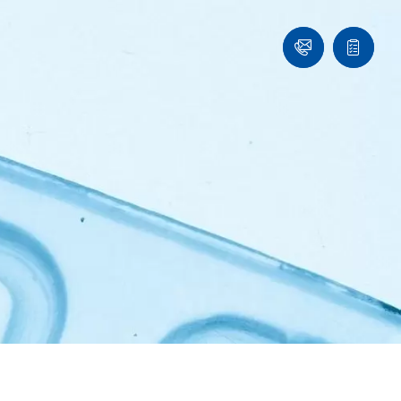
们
联
报
系
价
我
单
们