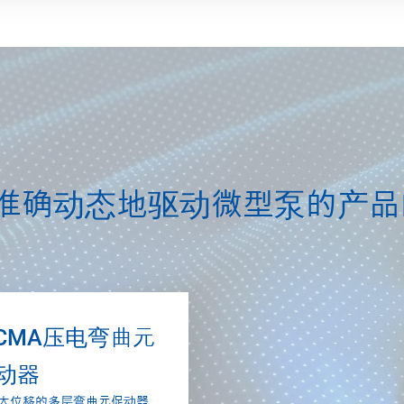
准确动态地驱动微型泵的产品
ICMA压电弯曲元
动器
大位移的多层弯曲元促动器