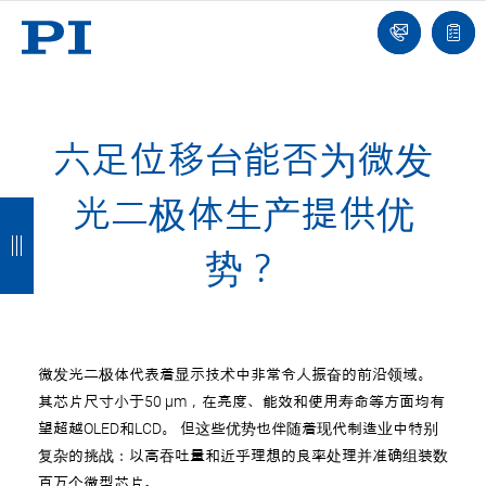
我
单
们
联
报
系
价
我
单
们
六足位移台能否为微发
光二极体生产提供优
返
返
返
返
回
回
回
回
势？
微发光二极体代表着显示技术中非常令人振奋的前沿领域。
其芯片尺寸小于50 µm，在亮度、能效和使用寿命等方面均有
望超越OLED和LCD。 但这些优势也伴随着现代制造业中特别
复杂的挑战：以高吞吐量和近乎理想的良率处理并准确组装数
百万个微型芯片。