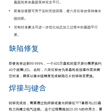
晶圆和受体晶圆保持完全平行。
距离传感器可用于实时反馈回路，使六足位移台保持微米
级间距。
定制对准算法可进一步优化动态加工过程中的晶圆平行
度。
缺陷修复
即使良率达到99.999%，一个400万晶粒的显示屏仍需更换约
40个故障LED。 此时，六足位移台为单晶粒拾放操作提供精
密对准，确保以微米级精度完成缺陷芯片的移除及更换。
焊接与键合
转移完成后，需要通过热焊接或激光焊接在TFT基板与LED晶
粒之间建立电气连接。 这个过程需施加20-30 N的作用力，要