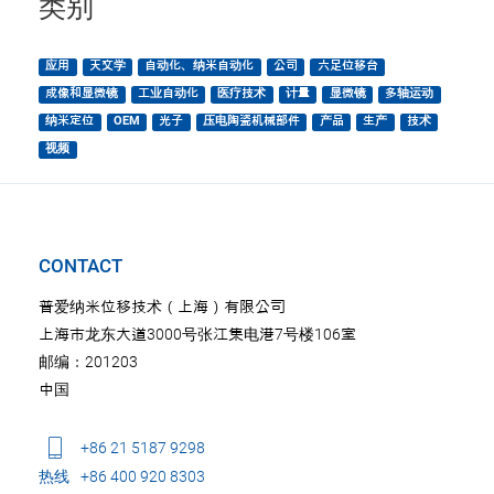
类别
应用
天文学
自动化、纳米自动化
公司
六足位移台
成像和显微镜
工业自动化
医疗技术
计量
显微镜
多轴运动
纳米定位
OEM
光子
压电陶瓷机械部件
产品
生产
技术
视频
CONTACT
普爱纳米位移技术（上海）有限公司
上海市龙东大道3000号张江集电港7号楼106室
邮编：201203
中国
+86 21 5187 9298
热线
+86 400 920 8303