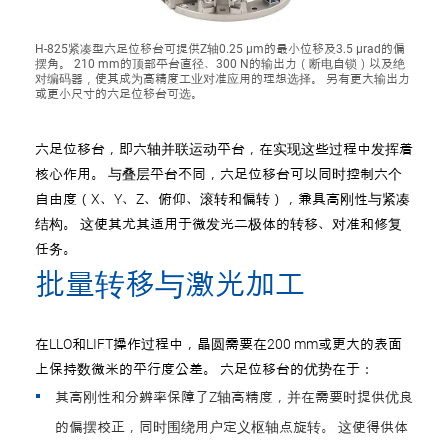
H-825紧凑型六足位移台可提供Z轴0.25 µm的最小位移及3.5 µrad的偏
摆角。 210 mm的顶部平台直径、300 N的输出力（断电自锁）以及绝
对编码器，使其成为高精度工业对准应用的理想选择。 另有更大输出力
或更小尺寸的六足位移台可选。
六足位移台，即六轴并联运动平台，在实现这些过程中发挥着
核心作用。 与叠层平台不同，六足位移台可以同时控制六个
自由度（X、Y、Z、俯仰、滚转和偏转），兼具高刚性与紧凑
结构。 这使其尤其适用于微发光二极体的转移、对准和修复
任务。
批量转移与激光加工
在LLO和LIFT操作过程中，晶圆需要在200 mm或更大的表面
上保持数微米的平行度公差。 六足位移台的优势在于：
其高刚性和分辨率保障了Z轴高精度，并在需要时提供优良
的偏摆校正，同时围绕用户定义枢轴点旋转。 这使得供体