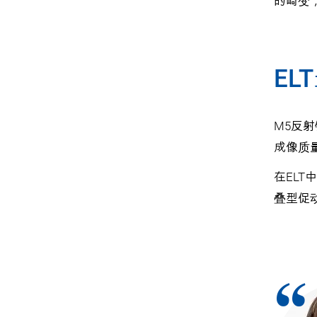
的畸变
E
M5反
成像质
在ELT
叠型促