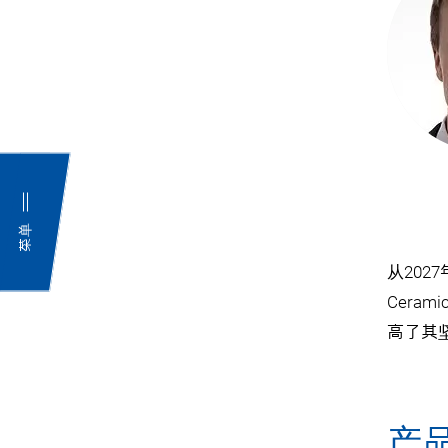
菜单
从20
Cer
高了其
产