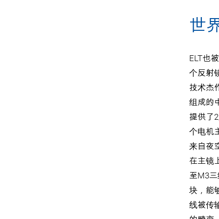
世
ELT
个反射
技术杰作
组成的
提供了
个电机
来自夜
在主镜
至M3
块，能
线被传