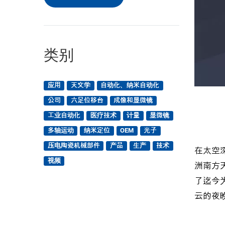
类别
应用
天文学
自动化、纳米自动化
公司
六足位移台
成像和显微镜
工业自动化
医疗技术
计量
显微镜
多轴运动
纳米定位
OEM
光子
压电陶瓷机械部件
产品
生产
技术
在太空
视频
洲南方天
了迄今
云的夜