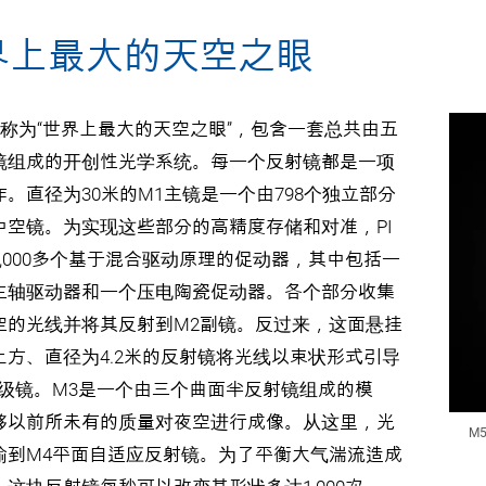
界上最大的天空之眼
也被称为“世界上最大的天空之眼”，包含一套总共由五
镜组成的开创性光学系统。每一个反射镜都是一项
。直径为30米的M1主镜是一个由798个独立部分
中空镜。为实现这些部分的高精度存储和对准，PI
2,000多个基于混合驱动原理的促动器，其中包括一
主轴驱动器和一个压电陶瓷促动器。各个部分收集
空的光线并将其反射到M2副镜。反过来，这面悬挂
上方、直径为4.2米的反射镜将光线以束状形式引导
三级镜。M3是一个由三个曲面半反射镜组成的模
够以前所未有的质量对夜空进行成像。从这里，光
M
输到M4平面自适应反射镜。为了平衡大气湍流造成