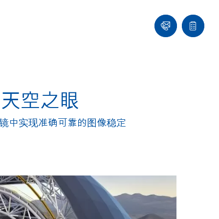
们
联
报
系
价
我
单
们
的天空之眼
远镜中实现准确可靠的图像稳定