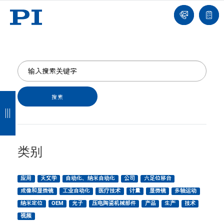
我
单
们
联
报
系
价
我
单
们
返
返
返
返
回
回
回
回
类别
应用
天文学
自动化、纳米自动化
公司
六足位移台
成像和显微镜
工业自动化
医疗技术
计量
显微镜
多轴运动
纳米定位
OEM
光子
压电陶瓷机械部件
产品
生产
技术
视频