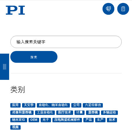
我
单
们
联
报
系
价
我
单
们
返
返
返
返
回
回
回
回
类别
应用
天文学
自动化、纳米自动化
公司
六足位移台
成像和显微镜
工业自动化
医疗技术
计量
显微镜
多轴运动
纳米定位
OEM
光子
压电陶瓷机械部件
产品
生产
技术
视频