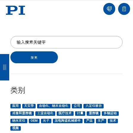
我
单
们
联
报
系
价
我
单
们
返
返
返
返
回
回
回
回
类别
应用
天文学
自动化、纳米自动化
公司
六足位移台
成像和显微镜
工业自动化
医疗技术
计量
显微镜
多轴运动
纳米定位
OEM
光子
压电陶瓷机械部件
产品
生产
技术
视频