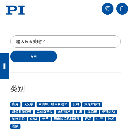
我
单
们
联
报
系
价
我
单
们
返
返
返
返
回
回
回
回
类别
应用
天文学
自动化、纳米自动化
公司
六足位移台
成像和显微镜
工业自动化
医疗技术
计量
显微镜
多轴运动
纳米定位
OEM
光子
压电陶瓷机械部件
产品
生产
技术
视频