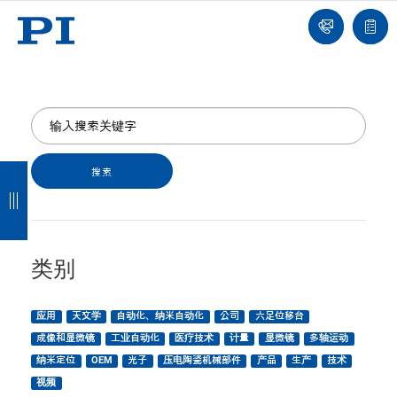
我
单
们
联
报
系
价
我
单
们
返
返
返
返
回
回
回
回
类别
应用
天文学
自动化、纳米自动化
公司
六足位移台
成像和显微镜
工业自动化
医疗技术
计量
显微镜
多轴运动
纳米定位
OEM
光子
压电陶瓷机械部件
产品
生产
技术
视频