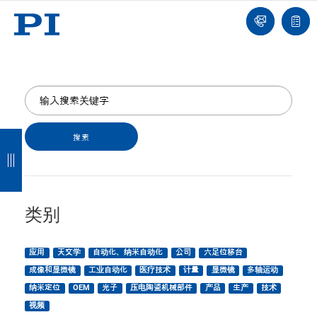
我
单
们
联
报
系
价
我
单
们
返
返
返
返
回
回
回
回
类别
应用
天文学
自动化、纳米自动化
公司
六足位移台
成像和显微镜
工业自动化
医疗技术
计量
显微镜
多轴运动
纳米定位
OEM
光子
压电陶瓷机械部件
产品
生产
技术
视频