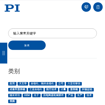
我
单
们
联
报
系
价
我
单
们
返
返
返
返
回
回
回
回
类别
应用
天文学
自动化、纳米自动化
公司
六足位移台
成像和显微镜
工业自动化
医疗技术
计量
显微镜
多轴运动
纳米定位
OEM
光子
压电陶瓷机械部件
产品
生产
技术
视频