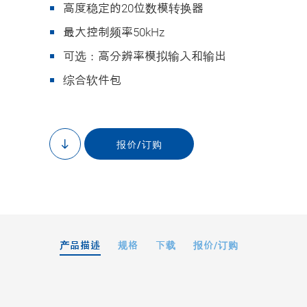
高度稳定的20位数模转换器
最大控制频率50kHz
可选：高分辨率模拟输入和输出
综合软件包
E-713运动控制器
使
报价/订购
to
content
产品描述
规格
下载
报价/订购