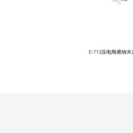
：外壳尺寸单位为mm。 请注意，在图中
E-713压电陶瓷
用逗号代表小数点。