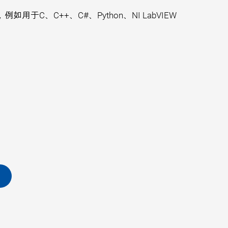
、C++、C#、Python、NI LabVIEW
。