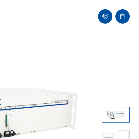
们
联
报
系
价
我
单
们