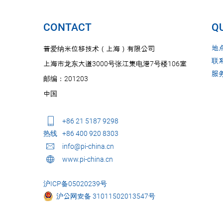
CONTACT
QU
地
普爱纳米位移技术（上海）有限公司
联
上海市龙东大道3000号张江集电港7号楼106室
服
邮编：201203
中国
+86 21 5187 9298
热线
+86 400 920 8303
info@pi-china.cn
www.pi-china.cn
沪ICP备05020239号
沪公网安备 31011502013547号