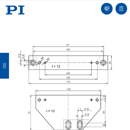
我
单
们
联
报
系
价
我
单
们
返
返
返
返
回
回
回
回