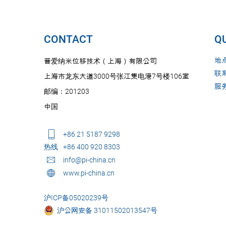
CONTACT
QU
地
普爱纳米位移技术（上海）有限公司
联
上海市龙东大道3000号张江集电港7号楼106室
服
邮编：201203
中国
+86 21 5187 9298
热线
+86 400 920 8303
info@pi-china.cn
www.pi-china.cn
沪ICP备05020239号
沪公网安备 31011502013547号