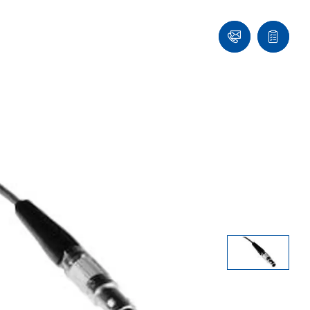
们
联
报
系
价
我
单
们