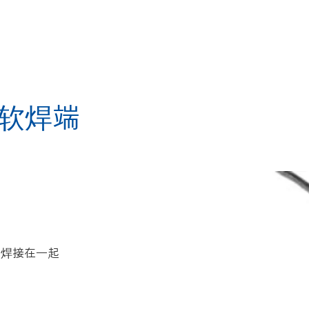
/可软焊端
器焊接在一起