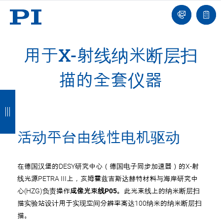
我
单
们
联
报
系
价
我
单
们
用于X-射线纳米断层扫
描的全套仪器
返
返
返
返
回
回
回
回
活动平台由线性电机驱动
在德国汉堡的DESY研究中心（德国电子同步加速器）的X-射
线光源PETRA III上，亥姆霍兹吉斯达赫特材料与海岸研究中
心(HZG)负责操作
成像光束线P05。
此光束线上的纳米断层扫
描实验站设计用于实现空间分辨率高达100纳米的纳米断层扫
描。