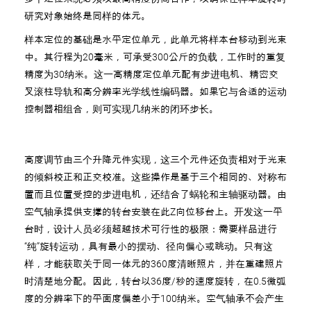
研究对象始终是同样的体元。
样本定位的基础是水平定位单元，此单元将样本台移动到光束
中。其行程为20毫米，可承受300公斤的负载，工作时的重复
精度为30纳米。这一高精度定位单元配有步进电机、精密交
叉滚柱导轨和高分辨率光学线性编码器。如果它与合适的运动
控制器相组合，则可实现几纳米的闭环步长。
高度调节由三个升降元件实现，这三个元件还负责相对于光束
的倾斜校正和正交校准。这些操作是基于三个相同的、对称布
置而且位置受控的步进电机，还结合了蜗轮和主轴驱动器。由
空气轴承提供支撑的转台安装在此Z向位移台上。开发这一平
台时，设计人员必须超越技术可行性的极限：需要样品进行
“纯”旋转运动，具有最小的摆动、径向偏心或跳动。只有这
样，才能获取关于同一体元的360度清晰照片，并在重建照片
时清楚地分配。因此，转台以36度/秒的速度旋转，在0.5微弧
度的分辨率下的平面度偏差小于100纳米。空气轴承不会产生