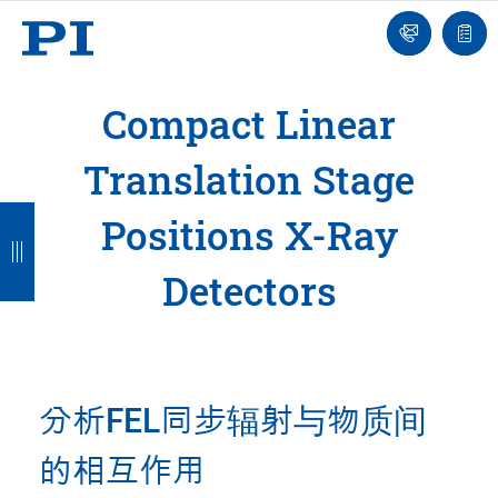
我
单
们
联
报
系
价
我
单
们
Compact Linear
Translation Stage
返
返
返
返
Positions X-Ray
回
回
回
回
Detectors
分析FEL同步辐射与物质间
的相互作用