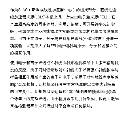
作为SLAC（斯坦福线性加速器中心）的组成部分，直线性连
续加速器光源(LCLS)本质上是一台自由电子激光源(FEL)，它
产生超高亮度的同步辐射。利用此辐射，可开展许多先进实
验，例如非线性X-射线物理学实验或纳米结构的单次激发成像
等。目前正在原子、分子与光科学光束线(AMO)装置上开展一
项实验，以期深入了解FEL同步辐射与原子、分子和团簇之间
的相互作用。
使用电子和离子光谱或X-射线衍射来检测样品中由激光辐射触
发的反应。为了同时记录散射X-射线光子以及强X-射线脉冲与
样品相互作用所产生的离子和电子，采用了对X-射线高度敏感
的pnCCD相机，此相机必须具有非常精准的定位并达到极高
的可重复性。此相机以高达每秒1000幅图像的帧速率记录单
个像素上的完整光谱。由于检测器采用并行架构，因此主激光
束在检测器零件之间通过时不会造成任何损坏。