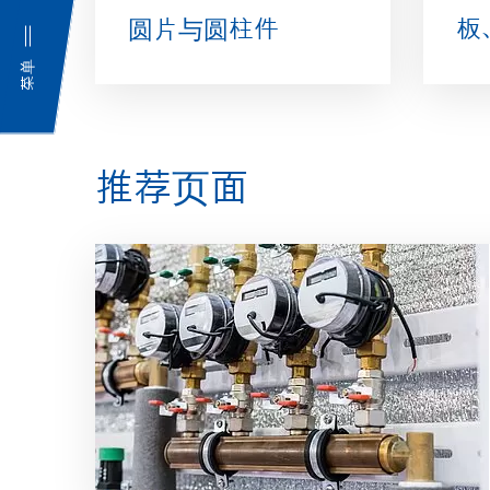
圆片与圆柱件
板
菜单
推荐页面