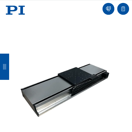
我
单
们
联
报
系
价
我
单
们
返
返
返
返
回
回
回
回