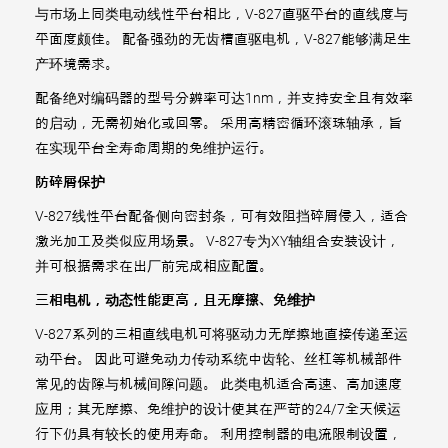
与市场上同类电动线性平台相比，V-827直驱平台的直线度与
平面度颇佳。 配备强劲的无齿槽直驱电机，V-827能够满足生
产环境需求。
配备绝对编码器的型号分辨率可达1nm，并支持安全且有效率
的启动，无需初始化或回零。 采用高精密循环滚珠轴承，旨
在实现平台全寿命周期的免维护运行。
防碎屑保护
V-827线性平台配备侧向密封条，可有效阻挡碎屑侵入，适合
激光加工及类似应用场景。 V-827专为XY轴组合安装设计，
并可根据需求在出厂前完成相应配置。
三相电机，动态性能更高，且无摩擦、免维护
V-827系列的三相直线电机可将驱动力无摩擦地直接传递至运
动平台。 因此可避免动力传动系统中齿轮、丝杠等机械部件
常见的齿隙与机械间隙问题。 此类电机适合高速、高加速度
应用；其无摩擦、免维护的设计使其在严苛的24/7全天候运
行下仍具有较长的使用寿命。 利用控制器的电流限制设置，