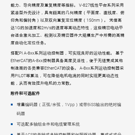
能力、导向精度及重复精度等指标。 V-827线性平台系列采用
紧凑型外壳设计，具有颇高的几何精度（平面度、直线度、俯
仰角和偏转角）以及双向重复定位精度（150nm）。 凭借高
达1G的加速度和2m/s的速度等高动态特性，这些精密电动平
台适合激光加工、检测以及精密器件大规模生产中所需的高精
度自动化定位任务。
搭配PI A-8xx系列运动控制器，可实现良好的运动性能。 基于
EtherCAT的A-8xx控制器具备高度灵活性，便于无缝集成其他
制造商的各类兼容EtherCAT的设备。 A-8xx系列运动控制器采
用PILOT等算法，可在降低电机电流的同时实现更高动态性
能，从而有效提升电机的力常数。
附件和可选配件
增量编码器（正弦/余弦，1Vpp）或带BiSS输出的绝对编
码器
可选配多轴组合件和电缆管理系统
基于ACS的单轴或多轴控制器和伺服驱动器，集成式或分