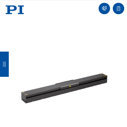
我
单
们
联
报
系
价
我
单
们
返
返
返
返
回
回
回
回