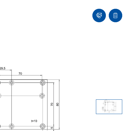
们
联
报
系
价
我
单
们