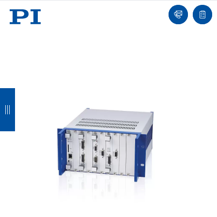
我
单
们
联
报
系
价
我
单
们
返
返
返
返
回
回
回
回