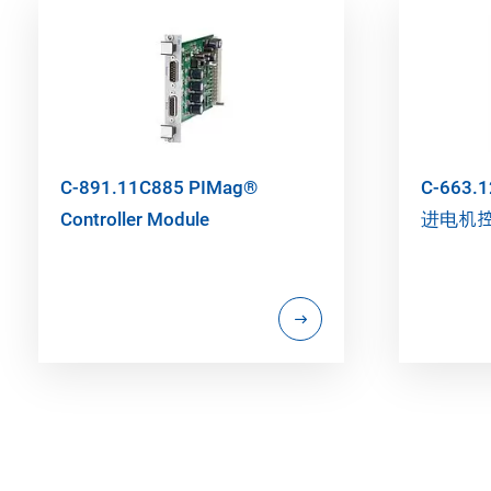
C-891.11C885 PIMag®
C-663.1
Controller Module
进电机