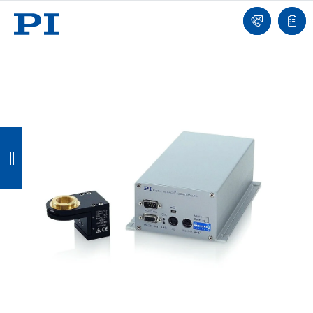
我
单
们
联
报
系
价
我
单
们
返
返
返
返
回
回
回
回