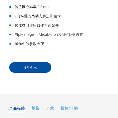
传感器分辨率 0.5 nm
Z向堆叠的高动态步进和稳定
其他螺口连接器作为选配件
与µManager、MetaMorph和MATLAB兼容
操作中的参数改变
报价/订购
产品描述
规格
下载
报价/订购