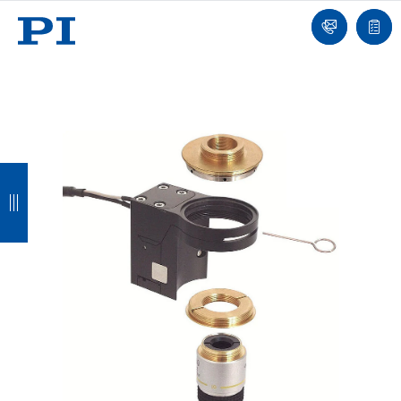
我
单
们
联
报
系
价
我
单
们
返
返
返
返
回
回
回
回