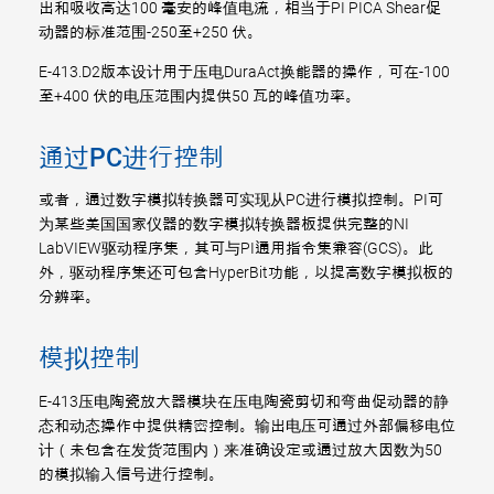
出和吸收高达100 毫安的峰值电流，相当于PI PICA Shear促
动器的标准范围-250至+250 伏。
E-413.D2版本设计用于压电DuraAct换能器的操作，可在-100
至+400 伏的电压范围内提供50 瓦的峰值功率。
通过PC进行控制
或者，通过数字模拟转换器可实现从PC进行模拟控制。PI可
为某些美国国家仪器的数字模拟转换器板提供完整的NI
LabVIEW驱动程序集，其可与PI通用指令集兼容(GCS)。此
外，驱动程序集还可包含HyperBit功能，以提高数字模拟板的
分辨率。
模拟控制
E-413压电陶瓷放大器模块在压电陶瓷剪切和弯曲促动器的静
态和动态操作中提供精密控制。输出电压可通过外部偏移电位
计（未包含在发货范围内）来准确设定或通过放大因数为50
的模拟输入信号进行控制。