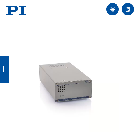
我
单
们
联
报
系
价
我
单
们
返
返
返
返
回
回
回
回