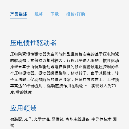
产品描述
规格
下载
报价/订购
压电惯性驱动器
压电陶瓷惯性驱动器为空间节约型且价格实惠的基于压电陶瓷
的驱动器，其保持力相对较大，行程几乎是无限的。惯性驱动
原理是基于由特殊驱动器电控提供的修正锯齿波电压控制的单
个压电促动器。促动器缓慢膨胀，移动转子。由于其惯性，转
子无法跟上促动器随后的快速收缩，停留在其位置上。工作频
率高达20千赫兹时，驱动直接作用在动轮上，实现最大为70
度/秒的速度
应用领域
微装配, 光子, 光学对准, 显微镜, 高能束线设备, 半导体技术, 测
试