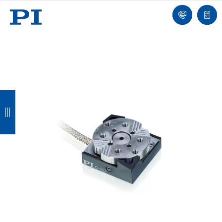
我
单
们
联
报
系
价
我
单
们
返
返
返
返
回
回
回
回