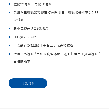
宽仅22毫米、高仅10毫米
采用增量编码器实现直接位置测量，编码器分辨率为0.55
微弧度
最小位移高达2.2微弧度
速度为70度/秒
可安装在Q-522线性平台上，无需转接器
-6
-9
适用于高达10
百帕的真空环境，还可提供用于真空达10
百帕的版本
报价/订购