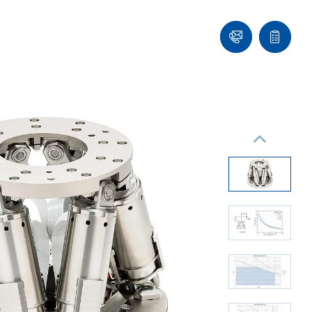
们
联
报
系
价
我
单
们