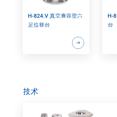
H-824.V 真空兼容型六
H-
足位移台
台
技术