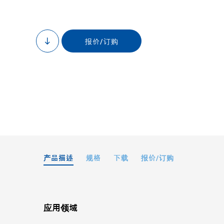
报价/订购
to
content
H-811.S2I
产品描述
规格
下载
报价/订购
应用领域