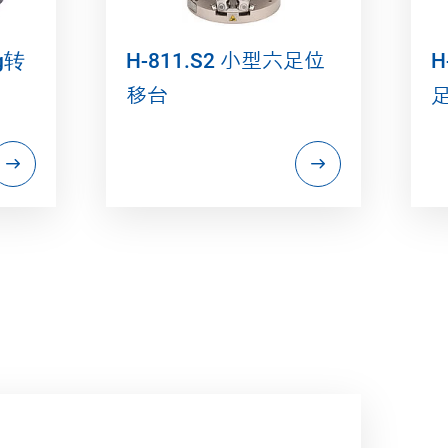
g转
H-811.S2 小型六足位
H
移台