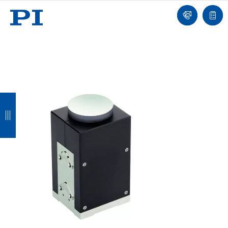
我
单
们
联
报
系
价
我
单
们
返
返
返
返
回
回
回
回