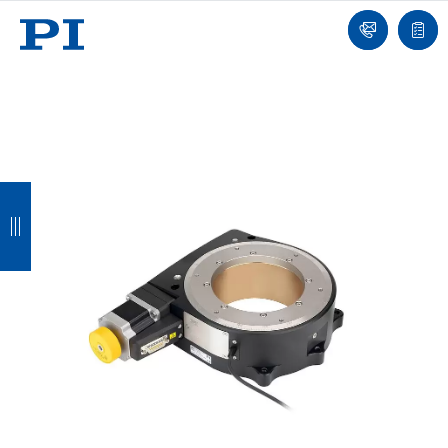
我
单
们
联
报
系
价
我
单
们
返
返
返
返
回
回
回
回