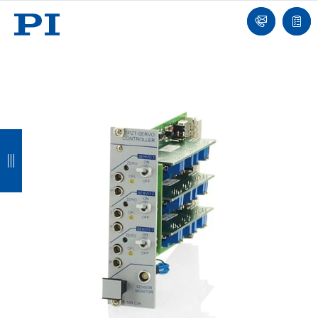
我
单
们
联
报
系
价
我
单
们
返
返
返
返
回
回
回
回