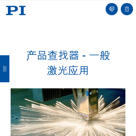
我
单
们
联
报
系
价
我
单
们
产品查找器 - 一般
返
返
返
返
激光应用
回
回
回
回