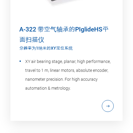
A-322 带空气轴承的PIglideHS平
面扫描仪
分辨率为1纳米的XY定位系统
XY air bearing stage, planar, high performance,
travel to 1 m, linear motors, absolute encoder,
nanometer precision. For high accuracy
automation & metrology.