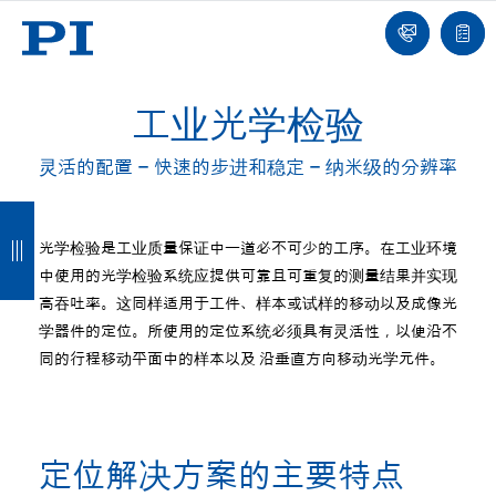
我
单
们
联
报
系
价
我
单
们
工业光学检验
灵活的配置 – 快速的步进和稳定 – 纳米级的分辨率
返
返
返
返
回
回
回
回
光学检验是工业质量保证中一道必不可少的工序。在工业环境
中使用的光学检验系统应提供可靠且可重复的测量结果并实现
高吞吐率。这同样适用于工件、样本或试样的移动以及成像光
学器件的定位。所使用的定位系统必须具有灵活性，以便沿不
同的行程移动平面中的样本以及 沿垂直方向移动光学元件。
定位解决方案的主要特点